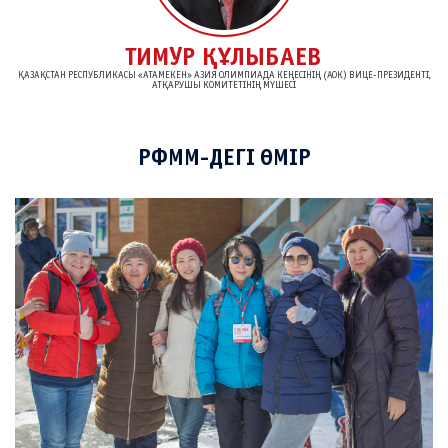
ЫБАЕВ
БЕРІК ҚА
ДА КЕҢЕСІНІҢ (АОК) ВИЦЕ-ПРЕЗИДЕНТІ,
«LANCASTER GROUP KAZAKHSTAN» КОМПАНИЯСЫНЫҢ ДИ
ІҢ МҮШЕСІ
ДИРЕКТОРЛАР КЕҢЕСІНІҢ 
РФММ-ДЕГІ ӨМІР