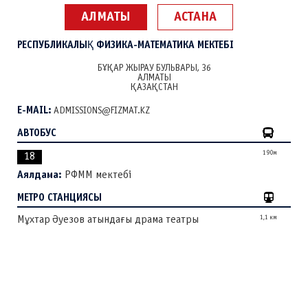
АЛМАТЫ
АСТАНА
РЕСПУБЛИКАЛЫҚ ФИЗИКА-МАТЕМАТИКА МЕКТЕБІ
БҰҚАР ЖЫРАУ БУЛЬВАРЫ, 36
АЛМАТЫ
ҚАЗАҚСТАН
E-MAIL:
ADMISSIONS@FIZMAT.KZ
АВТОБУС
190м
18
Аялдама:
РФММ мектебі
МЕТРО СТАНЦИЯСЫ
1,1 км
Мұхтар Әуезов атындағы драма театры