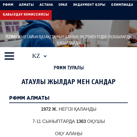
РФММ
Алматы
Астана
Орал
Эндаумент Қоры
Олимпиада
Қабылдау комиссиясы
FIZMAT
ЖЫЛ САЙЫН ҚАЗАҚСТАННЫҢ БАРЛЫҚ ӨҢІРІНЕН ҮЗДІК ОҚУШЫЛАРДЫ
ҚАБЫЛДАЙДЫ
KZ
РФММ ТУРАЛЫ
АТАУЛЫ ЖЫЛДАР МЕН САНДАР
РФММ Алматы
1972 Ж.
НЕГІЗІ ҚАЛАНДЫ
7-11 СЫНЫПТАРДА
1363
ОҚУШЫ
ОҚУ АЛАҢЫ