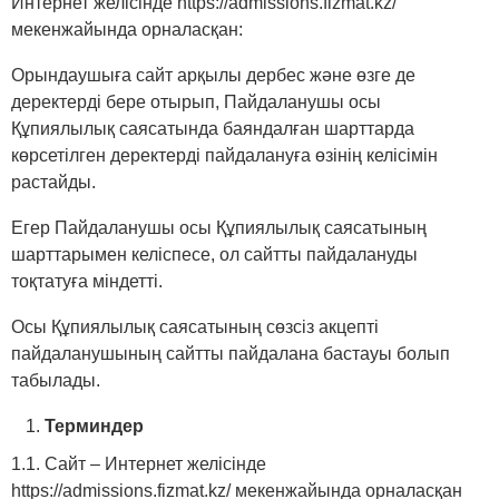
Интернет желісінде https://admissions.fizmat.kz/
мекенжайында орналасқан:
Орындаушыға сайт арқылы дербес және өзге де
деректерді бере отырып, Пайдаланушы осы
Құпиялылық саясатында баяндалған шарттарда
көрсетілген деректерді пайдалануға өзінің келісімін
растайды.
Егер Пайдаланушы осы Құпиялылық саясатының
шарттарымен келіспесе, ол сайтты пайдалануды
тоқтатуға міндетті.
Осы Құпиялылық саясатының сөзсіз акцепті
пайдаланушының сайтты пайдалана бастауы болып
табылады.
Терминдер
1.1. Сайт ‒ Интернет желісінде
https://admissions.fizmat.kz/ мекенжайында орналасқан