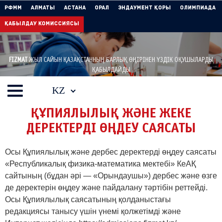
РФММ
Алматы
Астана
Орал
Эндаумент Қоры
Олимпиада
Қабылдау комиссиясы
FIZMAT
ЖЫЛ САЙЫН ҚАЗАҚСТАННЫҢ БАРЛЫҚ ӨҢІРІНЕН ҮЗДІК ОҚУШЫЛАРДЫ
ҚАБЫЛДАЙДЫ
KZ
ҚҰПИЯЛЫЛЫҚ ЖӘНЕ ЖЕКЕ
ДЕРЕКТЕРДІ ӨҢДЕУ САЯСАТЫ
Осы Құпиялылық және дербес деректерді өңдеу саясаты
«Республикалық физика-математика мектебі» КеАҚ
сайтының (бұдан әрі — «Орындаушы») дербес және өзге
де деректерін өңдеу және пайдалану тәртібін реттейді.
Осы Құпиялылық саясатының қолданыстағы
редакциясы танысу үшін үнемі қолжетімді және