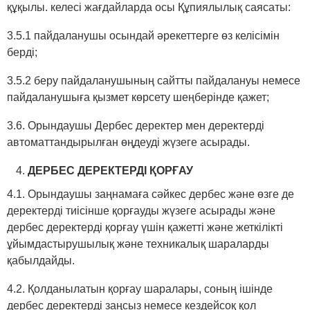
құқылы. келесі жағдайларда осы Құпиялылық саясаты:
3.5.1 пайдаланушы осындай әрекеттерге өз келісімін
берді;
3.5.2 беру пайдаланушының сайтты пайдалануы немесе
пайдаланушыға қызмет көрсету шеңберінде қажет;
3.6. Орындаушы Дербес деректер мен деректерді
автоматтандырылған өңдеуді жүзеге асырады.
ДЕРБЕС ДЕРЕКТЕРДІ ҚОРҒАУ
4.1. Орындаушы заңнамаға сәйкес дербес және өзге де
деректерді тиісінше қорғауды жүзеге асырады және
дербес деректерді қорғау үшін қажетті және жеткілікті
ұйымдастырушылық және техникалық шараларды
қабылдайды.
4.2. Қолданылатын қорғау шаралары, соның ішінде
дербес деректерді заңсыз немесе кездейсоқ қол