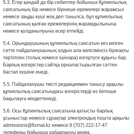
5.3. Егер қандай да бір себептер бойынша Құпиялылық
саясатының бір немесе бірнеше ережелері жарамсыз
немесе заңды күші жоқ деп танылса, бұл құпиялылық
саясатының қалған ережелерінің жарамдылығына
немесе қолданылуына әсер етпейді.
5.4. Орындаушының құпиялылық саясатын кез келген
сәтте пайдаланушының алдын ала келісімінсіз біржақты
тәртіппен (толық немесе ішінара) өзгертуге құқығы бар.
Барлық өзгерістер сайтқа орналастырылған сәттен
бастап күшіне енеді.
5.5. Пайдаланушы тиісті редакциямен танысу арқылы
құпиялылық саясатындағы өзгерістерді өз бетінше
бақылауға міндеттенеді.
5.6. Осы Құпиялылық саясатына қатысты барлық
ұсыныстар немесе сұрақтар электрондық пошта арқылы
admissions@fizmat.kz немесе 8 (707) 222-17-47
телефоны бойынша хабарлануы керек.