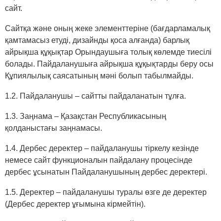
сайт.
Сайтқа және оның жеке элементтеріне (бағдарламалық
қамтамасыз етуді, дизайнды қоса алғанда) барлық
айрықша құқықтар Орындаушыға толық көлемде тиесілі
болады. Пайдаланушыға айрықша құқықтарды беру осы
Құпиялылық саясатының мәні болып табылмайды.
1.2. Пайдаланушы ‒ сайтты пайдаланатын тұлға.
1.3. Заңнама ‒ Қазақстан Республикасының
қолданыстағы заңнамасы.
1.4. Дербес деректер ‒ пайдаланушы тіркелу кезінде
немесе сайт функционалын пайдалану процесінде
дербес ұсынатын Пайдаланушының дербес деректері.
1.5. Деректер ‒ пайдаланушы туралы өзге де деректер
(Дербес деректер ұғымына кірмейтін).