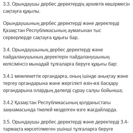
3.3. Орындаушы дербес деректердің архивтік көшірмесін
сақтауға құқылы.
Орындаушының дербес деректерді және деректерді
Қазақстан Республикасының аумағынан тыс
серверлерде сақтауға құқығы бар.
3.4. Орындаушының дербес деректерді және
пайдаланушының деректерін пайдаланушының
келісімінсіз мынадай тұлғаларға беруге құқығы бар:
3.4.1 мемлекеттік органдарға, оның ішінде анықтау және
тергеу органдарына және жергілікті өзін-өзі басқару
органдарына олардың дәлелді сұрау салуы бойынша;
3.4.2 Қазақстан Республикасының қолданыстағы
заңнамасында тікелей көзделген өзге жағдайларда.
3.5. Орындаушы дербес деректерді және деректерді 3.4-
тармақта көрсетілмеген үшінші тұлғаларға беруге