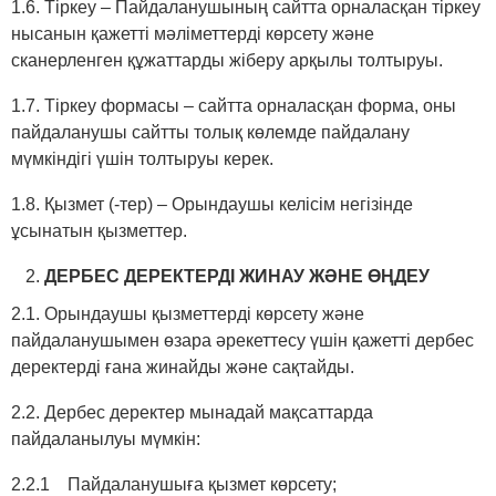
1.6. Тіркеу ‒ Пайдаланушының сайтта орналасқан тіркеу
нысанын қажетті мәліметтерді көрсету және
сканерленген құжаттарды жіберу арқылы толтыруы.
1.7. Тіркеу формасы ‒ сайтта орналасқан форма, оны
пайдаланушы сайтты толық көлемде пайдалану
мүмкіндігі үшін толтыруы керек.
1.8. Қызмет (-тер) ‒ Орындаушы келісім негізінде
ұсынатын қызметтер.
ДЕРБЕС ДЕРЕКТЕРДІ ЖИНАУ ЖӘНЕ ӨҢДЕУ
2.1. Орындаушы қызметтерді көрсету және
пайдаланушымен өзара әрекеттесу үшін қажетті дербес
деректерді ғана жинайды және сақтайды.
2.2. Дербес деректер мынадай мақсаттарда
пайдаланылуы мүмкін:
2.2.1 Пайдаланушыға қызмет көрсету;