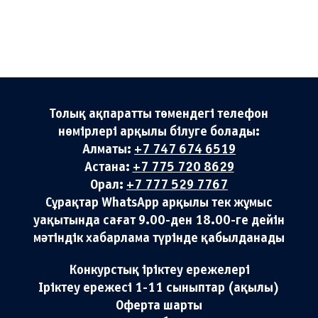
Толық ақпаратты төмендегі телефон
нөмірлері арқылы білуге болады:
Алматы:
+7 747 674 6519
Астана:
+7 775 720 8629
Орал:
+7 777 529 7767
Сұрақтар WhatsApp арқылы тек жұмыс
уақытында сағат 9.00-ден 18.00-ге дейін
мәтіндік хабарлама түрінде қабылданады
Конкурстық іріктеу ережелері
Іріктеу ережесі 1-11 сыныптар (ақылы)
Оферта шарты